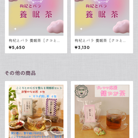
枸杞とバラ 養眠茶［クコとバ
枸杞とバラ 養眠茶［クコとバ
ラ ようみんちゃ］15包入
ラ ようみんちゃ］7包入
¥5,650
¥3,130
その他の商品