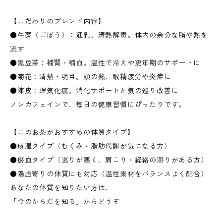
【こだわりのブレンド内容】
●牛蒡（ごぼう）：通乳、清熱解毒。体内の余分な脂や熱を
流す
●黒豆茶：補腎・補血。温性で冷えや更年期のサポートに
●菊花：清熱・明目。頭の熱、眼精疲労や炎症に
●陳皮：理気化痰。消化サポートと気の巡り改善に
ノンカフェインで、毎日の健康習慣にぴったりです。
【このお茶がおすすめの体質タイプ】
●痰湿タイプ（むくみ・脂肪代謝が気になる方）
●瘀血タイプ（巡りが悪く、肩こり・経絡の滞りがある方）
●陽虚寄りの体質にも対応（温性素材をバランスよく配合）
あなたの体質を知りたい方は、
「今のからだを知る」からどうぞ