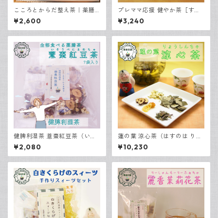
こころとからだ整え茶｜薬膳
プレママ応援 健やか茶［すこ
茶2種飲み比べセット 8包入り
やかちゃ］15包入
¥2,600
¥3,240
健脾利湿茶 薏棗紅豆茶（いそ
蓮の葉 涼心茶（はすのは りょ
うべにまめちゃ）｜全部食べ
うしんちゃ） 30包入
¥2,080
¥10,230
る薬膳茶 7包入り