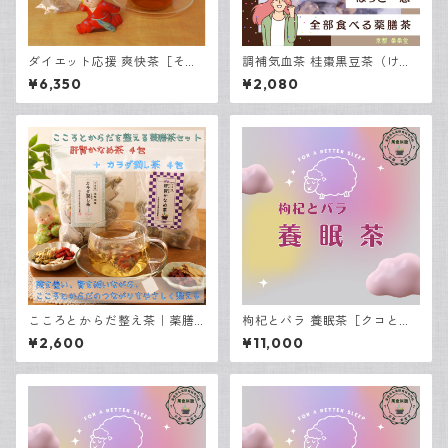
ダイエット応援 爽快茶［そう
調補気血茶 桂棗黒豆茶（けい
かいちゃ］ 30包入
そうくろまめちゃ）｜全部食
¥6,350
¥2,080
べる薬膳茶 7包入り
こころとからだ整え茶｜薬膳
枸杞とバラ 養眠茶［クコとバ
茶2種飲み比べセット 8包入り
ラ ようみんちゃ］30包入
¥2,600
¥11,000