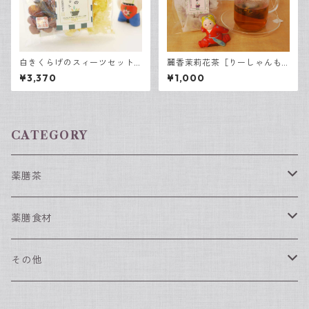
白きくらげのスィーツセット 3
麗香茉莉花茶［りーしゃんも
袋セット
ーりーほわちゃ］3包入
¥3,370
¥1,000
CATEGORY
薬膳茶
春におすすめの薬膳茶
薬膳食材
夏におすすめの薬膳茶
薬膳食材（単品）
その他
なつめ
秋におすすめの薬膳茶
薬膳食材（セット）
漢方入浴剤