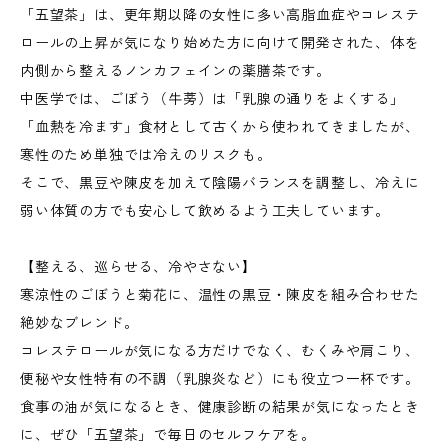
「五望茶」は、更年期以降の女性に多い高脂血症やコレステ
ロールの上昇が気になり始めた方に向けて開発された、体を
内側から整えるノンカフェインの薬膳茶です。
中医学では、ごぼう（牛蒡）は「乳腺の通りをよくする」
「血熱を冷ます」食材として古くから使われてきましたが、
寒性のため単独では冷えのリスクも。
そこで、黒豆や陳皮を加えて陰陽バランスを調整し、冷えに
弱い体質の方でも安心して飲めるよう工夫しています。
【整える、巡らせる、冷やさない】
寒涼性のごぼうと菊花に、温性の黒豆・陳皮を組み合わせた
絶妙なブレンド。
コレステロールが気になる方だけでなく、むくみや肩こり、
便秘や女性特有の不調（乳腺炎など）にも役立つ一杯です。
食事の油が気になるとき、健康診断の結果が気になったとき
に、ぜひ「五望茶」で毎日のセルフケアを。