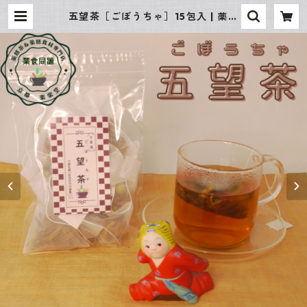
五望茶［ごぼうちゃ］15包入 | 薬膳
茶＆薬膳食材専門店 京都 楽楽堂