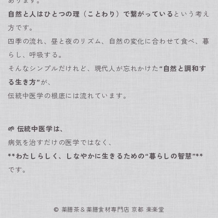
あります。
自然と人はひとつの理（ことわり）で繋がっている
という考え
方です。
四季の流れ、昼と夜のリズム、自然の変化に合わせて食べ、暮
らし、呼吸する。
そんなシンプルだけれど、現代人が忘れかけた
“自然と調和す
る生き方”
が、
伝統中医学の根底には流れています。
🌱 伝統中医学は、
病気を治すだけの医学ではなく、
**わたしらしく、しなやかに生きるための“暮らしの智慧”**
です。
© 薬膳茶＆薬膳食材専門店 京都 楽楽堂