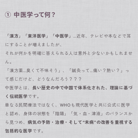
① 中医学って何？
「漢方」「東洋医学」「中医学」
…近年、テレビや本などで耳
にすることが増えましたが、
それが何かを明確に答えられる人は意外と少ないかもしれませ
ん。
「漢方薬…臭くて不味そう」、「鍼灸って…痛い？熱い？」っ
て感じだけど、どうなんだろう？？？
中医学とは、
長い歴史の中で中国で体系化された、理論に基づ
く伝統医学
です。
単なる民間療法ではなく、WHOも現代医学と共に公式に医学
と認め、身体の状態を「陰陽」「気・血・津液」のバランスか
ら見つめ、
病気の予防・治療・そして“未病”の改善を重視する
包括的な医学
です。