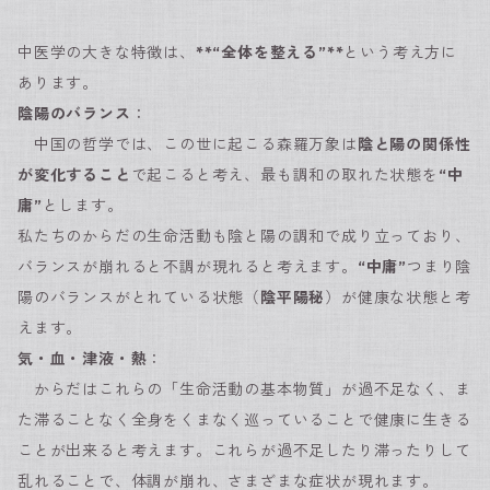
中医学の大きな特徴は、
**“全体を整える”**
という考え方に
あります。
陰陽のバランス
：
中国の哲学では、この世に起こる森羅万象は
陰と陽の関係性
が変化すること
で起こると考え、最も調和の取れた状態を
“中
庸”
とします。
私たちのからだの生命活動も陰と陽の調和で成り立っており、
バランスが崩れると不調が現れると考えます。
“中庸”
つまり陰
陽のバランスがとれている状態（
陰平陽秘
）が健康な状態と考
えます。
気・血・津液・熱
：
からだはこれらの「生命活動の基本物質」が過不足なく、ま
た滞ることなく全身をくまなく巡っていることで健康に生きる
ことが出来ると考えます。これらが過不足したり滞ったりして
乱れることで、体調が崩れ、さまざまな症状が現れます。