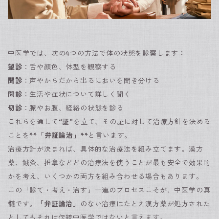
中医学では、次の4つの方法で体の状態を診察します：
望診
：舌や顔色、体型を観察する
聞診
：声やからだから出るにおいを聞き分ける
問診
：生活や症状について詳しく聞く
切診
：脈やお腹、経絡の状態を診る
これらを通して
“証”
を立て、その証に対して治療方針を決める
ことを
**「弁証論治」**
と言います。
治療方針が決まれば、具体的な治療法を組み立てます。漢方
薬、鍼灸、推拿などどの治療法を使うことが最も安全で効果的
かを考え、いくつかの両方を組み合わせる場合もあります。
この「診て・考え・治す」一連のプロセスこそが、中医学の真
髄です。
「弁証論治」
のない治療はたとえ漢方薬が処方された
としてもそれは伝統中医学ではないと言えます。