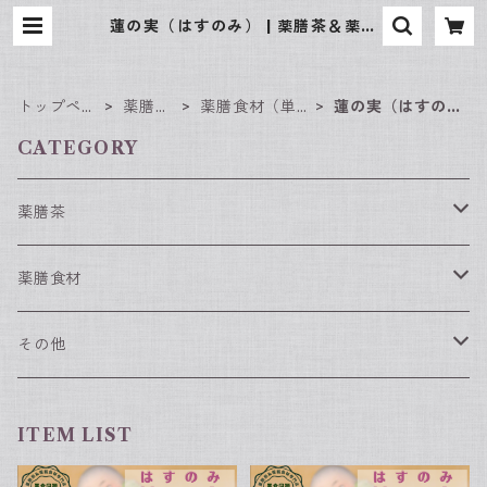
蓮の実（はすのみ） | 薬膳茶＆薬膳
食材専門店 京都 楽楽堂
トップペー
薬膳食
薬膳食材（単
蓮の実（はすの
ジ
材
品）
み）
CATEGORY
薬膳茶
春におすすめの薬膳茶
薬膳食材
夏におすすめの薬膳茶
薬膳食材（単品）
その他
なつめ
秋におすすめの薬膳茶
薬膳食材（セット）
漢方入浴剤
ITEM LIST
枸杞の実
冬におすすめの薬膳茶
薬膳スィーツセット
グッズ