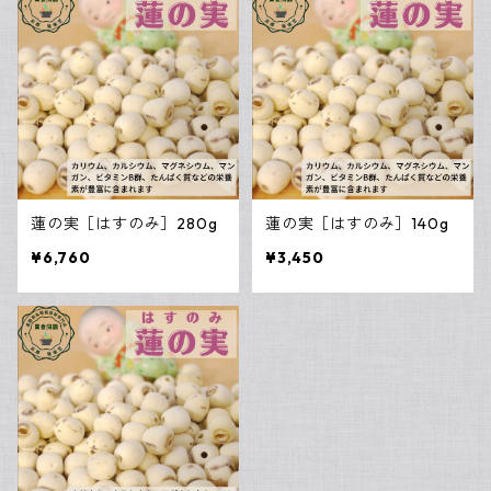
黒きくらげ
一年中飲んで欲しい養生茶
薬膳鍋・スープ
白きくらげ
全部食べる薬膳茶
中医ダイエットセット
金針菜（きんしんさい）
美麗茶会 飲み比べセット
蓮の実［はすのみ］280g
蓮の実［はすのみ］140g
竜眼（りゅうがん）
¥6,760
¥3,450
蓮の実（はすのみ）
山査子（さんざし）
百合（ゆり）
桑の実（くわのみ）