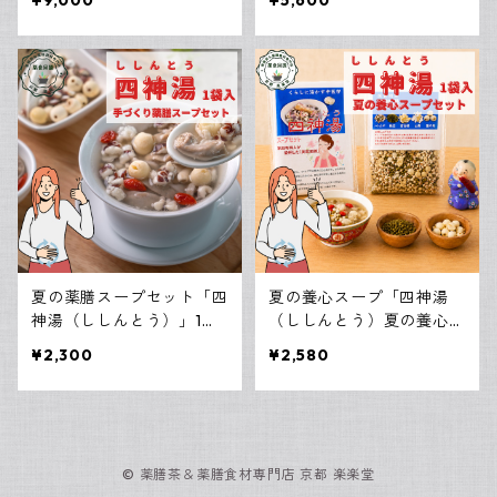
¥9,000
¥5,600
かぼちゃの種
薫衣草（ラベンダー）
夏の薬膳スープセット「四
夏の養心スープ「四神湯
神湯（ししんとう）」1袋
（ししんとう）夏の養心セ
入り
ット」1袋入り 四神湯に緑
¥2,300
¥2,580
豆と百合がセットに！
© 薬膳茶＆薬膳食材専門店 京都 楽楽堂