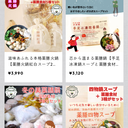
黒きくらげ
一年中飲んで欲しい養生茶
薬膳鍋・スープ
白きくらげ
全部食べる薬膳茶
中医ダイエットセット
金針菜（きんしんさい）
美麗茶会 飲み比べセット
滋味あふれる本格薬膳火鍋
芯から温まる薬膳鍋【手足
竜眼（りゅうがん）
【薬膳火鍋紅白スープ2種
冰凍鍋スープと薬膳食材3
と食材5点セット】
種セット】
¥3,990
¥3,120
蓮の実（はすのみ）
山査子（さんざし）
百合（ゆり）
桑の実（くわのみ）