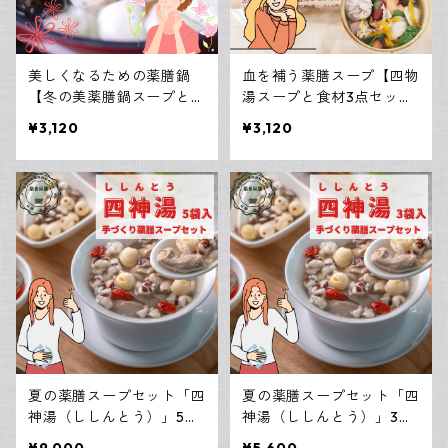
菊花（きっか）
美しくなるための薬膳鍋
血を補う薬膳スープ【四物
【冬の美薬膳鍋スープと食
湯スープと食材3点セッ
玫瑰花（マイカイ花）
材3点セット】
ト】
¥3,120
¥3,120
緑豆（りょくとう）
はと麦
松の実
紅花（べにばな）
桂花（きんもくせい）
夏の薬膳スープセット「四
夏の薬膳スープセット「四
神湯（ししんとう）」5袋
神湯（ししんとう）」3袋
入り
入り
茉莉花（じゃすみん）