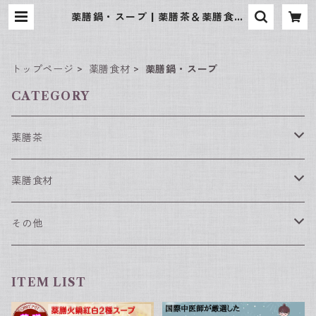
薬膳鍋・スープ | 薬膳茶＆薬膳食材
専門店 京都 楽楽堂
トップページ
薬膳食材
薬膳鍋・スープ
CATEGORY
薬膳茶
春におすすめの薬膳茶
薬膳食材
夏におすすめの薬膳茶
薬膳食材（単品）
その他
なつめ
秋におすすめの薬膳茶
薬膳食材（セット）
漢方入浴剤
ITEM LIST
枸杞の実
冬におすすめの薬膳茶
薬膳スィーツセット
グッズ