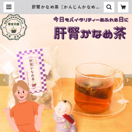
肝腎かなめ茶［かんじんかなめち
ゃ］ 15包入 | 薬膳茶＆薬膳食材専
門店 京都 楽楽堂