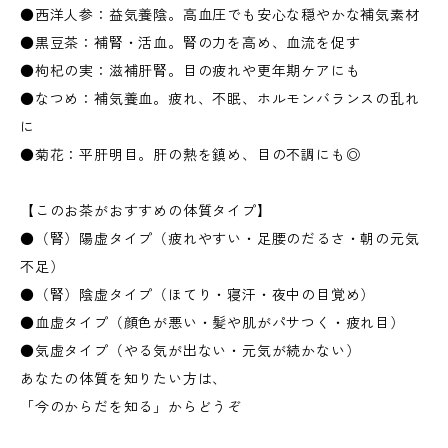
●西洋人参：益気養陰。高血圧でも安心な穏やかな補気素材
●黒豆茶：補腎・活血。腎の力を高め、血流を促す
●枸杞の実：滋補肝腎。目の疲れや更年期ケアにも
●なつめ：補気養血。疲れ、不眠、ホルモンバランスの乱れ
に
●菊花：平肝明目。肝の熱を鎮め、目の不調にも◎
【このお茶がおすすめの体質タイプ】
●（腎）陽虚タイプ（疲れやすい・足腰のだるさ・朝の元気
不足）
●（腎）陰虚タイプ（ほてり・寝汗・夜中の目覚め）
●血虚タイプ（顔色が悪い・髪や肌がパサつく・疲れ目）
●気虚タイプ（やる気が出ない・元気が続かない）
あなたの体質を知りたい方は、
「今のからだを知る」からどうぞ