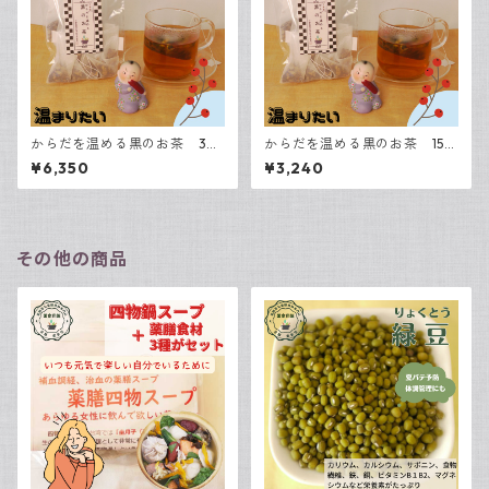
からだを温める黒のお茶 30
からだを温める黒のお茶 15包
包入
入
¥6,350
¥3,240
その他の商品