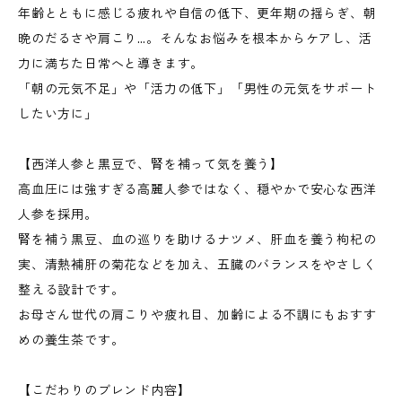
年齢とともに感じる疲れや自信の低下、更年期の揺らぎ、朝
晩のだるさや肩こり…。そんなお悩みを根本からケアし、活
力に満ちた日常へと導きます。
「朝の元気不足」や「活力の低下」「男性の元気をサポート
したい方に」
【西洋人参と黒豆で、腎を補って気を養う】
高血圧には強すぎる高麗人参ではなく、穏やかで安心な西洋
人参を採用。
腎を補う黒豆、血の巡りを助けるナツメ、肝血を養う枸杞の
実、清熱補肝の菊花などを加え、五臓のバランスをやさしく
整える設計です。
お母さん世代の肩こりや疲れ目、加齢による不調にもおすす
めの養生茶です。
【こだわりのブレンド内容】