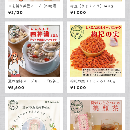
血を補う薬膳スープ【四物湯
緑豆［りょくとう］140g
スープと食材3点セット】
¥3,120
¥1,000
夏の薬膳スープセット「四神
枸杞の実（くこのみ）40g
湯（ししんとう）」3袋入り
¥5,600
¥1,000