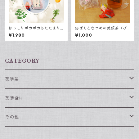
ほっこりポカポカあたたまり
野ばらとなつめの美顔茶（び
乃湯［3袋入り］
がんちゃ）3包入
¥1,980
¥1,000
CATEGORY
薬膳茶
春におすすめの薬膳茶
薬膳食材
夏におすすめの薬膳茶
薬膳食材（単品）
その他
なつめ
秋におすすめの薬膳茶
薬膳食材（セット）
漢方入浴剤