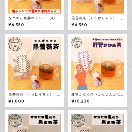
なつめと生姜のチャイ 30包
黒薔薇茶（くろばらちゃ） 3
入
0包入
¥6,350
¥6,350
黒薔薇茶（くろばらちゃ） 3
肝腎かなめ茶（かんじんかな
包入
めちゃ） 30包入
¥1,000
¥10,230