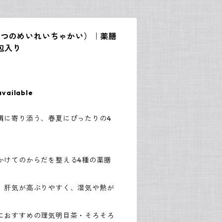
なつのめいれいちゃかい）｜薬膳
包入り
available
調に寄り添う、春夏にぴったりの4
かけてのからだを整える4種の薬膳
、肝気が高ぶりやすく、湿気や熱が
におすすめの理気明目茶・そろそろ