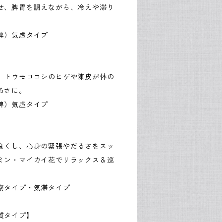
せ、脾胃を調えながら、冷えや滞り
脾）気虚タイプ
。トウモロコシのヒゲや陳皮が体の
るさに。
脾）気虚タイプ
良くし、心身の緊張やだるさをスッ
ミン・マイカイ花でリラックス＆巡
瘀タイプ・気滞タイプ
質タイプ】