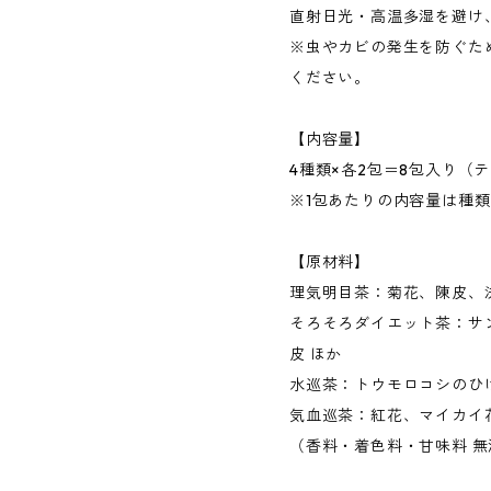
直射日光・高温多湿を避け
※虫やカビの発生を防ぐた
ください。
【内容量】
4種類×各2包＝8包入り（
※1包あたりの内容量は種
【原材料】
理気明目茶：菊花、陳皮、
そろそろダイエット茶：サ
皮 ほか
水巡茶：トウモロコシのひ
気血巡茶：紅花、マイカイ
（香料・着色料・甘味料 無