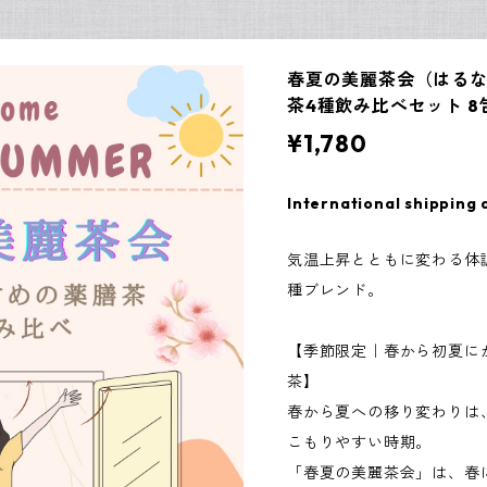
春夏の美麗茶会（はる
茶4種飲み比べセット 8
¥1,780
International shipping 
気温上昇とともに変わる体
種ブレンド。
【季節限定｜春から初夏に
茶】
春から夏への移り変わりは
こもりやすい時期。
「春夏の美麗茶会」は、春