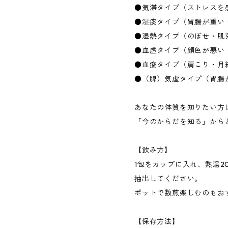
●気滞タイプ（ストレスを
●湿痰タイプ（胃腸が重い
●湿熱タイプ（のぼせ・肌
●血虚タイプ（顔色が悪い
●血瘀タイプ（肩こり・月
●（脾）気虚タイプ（胃腸
あなたの体質を知りたい方
「今のからだを知る」から
【飲み方】
1包をカップに入れ、熱湯20
抽出してください。
ポットで数煎楽しむのもお
【保存方法】