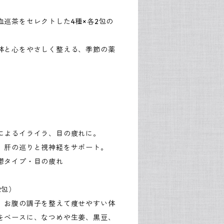
血巡茶をセレクトした4種×各2包の
体と心をやさしく整える、季節の薬
によるイライラ、目の疲れに。
、肝の巡りと視神経をサポート。
鬱タイプ・目の疲れ
2包）
、お腹の調子を整えて痩せやすい体
をベースに、なつめや生姜、黒豆、