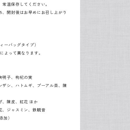
、常温保存してください。
め、開封後はお早めにお召し上がり
ティーバッグタイプ）
類によって異なります。
決明子、枸杞の実
ンザシ、ハトムギ、プーアル茶、陳
げ、陳皮、紅花 ほか
花、ジャスミン、鉄観音
添加）