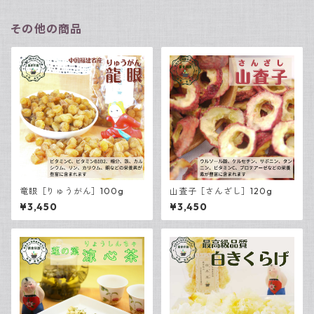
その他の商品
竜眼［りゅうがん］100g
山査子［さんざし］120g
¥3,450
¥3,450