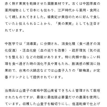
赤く熟す果実を乾燥させた薬膳素材です。古くは中国原産の
薬用植物として日本にも伝わり、江戸時代から薬用・食用と
して親しまれてきました。楊貴妃が美容のために好んで食し
ていたと伝えられることから、「美の果実」としても注目さ
れています。
中医学では「消導薬」に分類され、消食化積（食べ過ぎの消
化促進）・活血化瘀（血の巡りを改善）・疏肝理気（気の巡
りを整える）などの効能があります。特に肉類や脂っこい料
理を食べ過ぎた時の消化不良や胃もたれ、膨満感の解消に効
果的で、台湾の火鍋店などでは山査子入りの「酸梅湯」が定
番ドリンクとして提供されています。
当商品は山査子の産地中国山東省できちんと管理されて栽培
されたものですが、最後に最低限必要量だけの農薬を使用し
ています。収穫した山査子を輪切りにし、低温乾燥で仕上げ