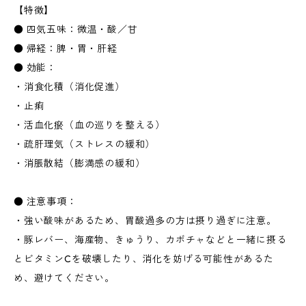
【特徴】
● 四気五味：微温・酸／甘
● 帰経：脾・胃・肝経
● 効能：
・消食化積（消化促進）
・止痢
・活血化瘀（血の巡りを整える）
・疏肝理気（ストレスの緩和）
・消脹散結（膨満感の緩和）
● 注意事項：
・強い酸味があるため、胃酸過多の方は摂り過ぎに注意。
・豚レバー、海産物、きゅうり、カボチャなどと一緒に摂る
とビタミンCを破壊したり、消化を妨げる可能性があるた
め、避けてください。