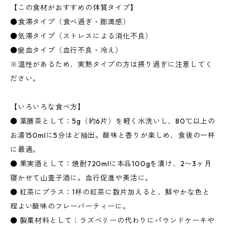
【この食材がおすすめの体質タイプ】
●食滞タイプ（食べ過ぎ・膨満感）
●気滞タイプ（ストレスによる消化不良）
●瘀血タイプ（血行不良・冷え）
※温性があるため、実熱タイプの方は摂り過ぎに注意してく
ださい。
【いろいろな食べ方】
● 薬膳茶として：5g（約6片）を軽く水洗いし、80℃以上の
お湯150mlに5分ほど抽出。酸味と香りが楽しめ、食後の一杯
に最適。
● 果実酒として：焼酎720mlに本品100gを漬け、2〜3ヶ月
寝かせて山査子酒に。血行促進や美活に。
● 紅茶にプラス：1杯の紅茶に数片加えると、鮮やかな色と
程よい酸味のフレーバーティーに。
● 製菓材料として：ラズベリーの代わりにパウンドケーキや