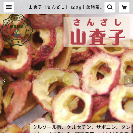
山査子［さんざし］120g | 薬膳茶＆
薬膳食材専門店 京都 楽楽堂