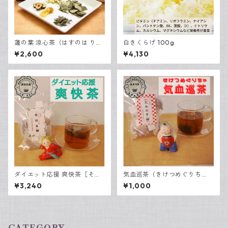
蓮の葉 涼心茶（はすのは りょ
白きくらげ 100g
うしんちゃ） 7包入
¥2,600
¥4,130
ダイエット応援 爽快茶［そう
気血巡茶（きけつめぐりち
かいちゃ］ 15包入
ゃ）3包入
¥3,240
¥1,000