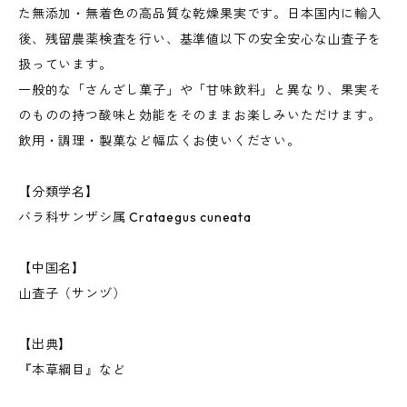
た無添加・無着色の高品質な乾燥果実です。日本国内に輸入
後、残留農薬検査を行い、基準値以下の安全安心な山査子を
扱っています。
一般的な「さんざし菓子」や「甘味飲料」と異なり、果実そ
のものの持つ酸味と効能をそのままお楽しみいただけます。
飲用・調理・製菓など幅広くお使いください。
【分類学名】
バラ科サンザシ属 Crataegus cuneata
【中国名】
山査子（サンヅ）
【出典】
『本草綱目』など