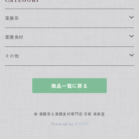
CATEGORY
薬膳茶
春におすすめの薬膳茶
薬膳食材
夏におすすめの薬膳茶
薬膳食材（単品）
その他
なつめ
秋におすすめの薬膳茶
薬膳食材（セット）
漢方入浴剤
商品一覧に戻る
枸杞の実
冬におすすめの薬膳茶
薬膳スィーツセット
グッズ
黒きくらげ
一年中飲んで欲しい養生茶
薬膳鍋・スープ
© 薬膳茶＆薬膳食材専門店 京都 楽楽堂
Powered by
白きくらげ
全部食べる薬膳茶
中医ダイエットセット