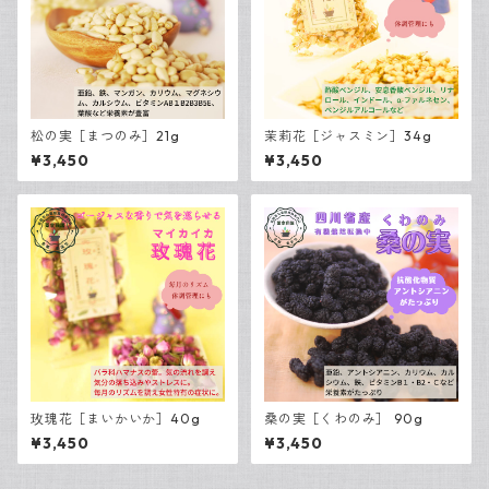
松の実［まつのみ］21g
茉莉花［ジャスミン］34g
¥3,450
¥3,450
玫瑰花［まいかいか］40g
桑の実［くわのみ］ 90g
¥3,450
¥3,450