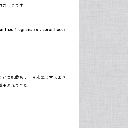
力の一つです。
 fragrans var. aurantiacus
などに記載あり。金木犀は古来より
重用されてきた。