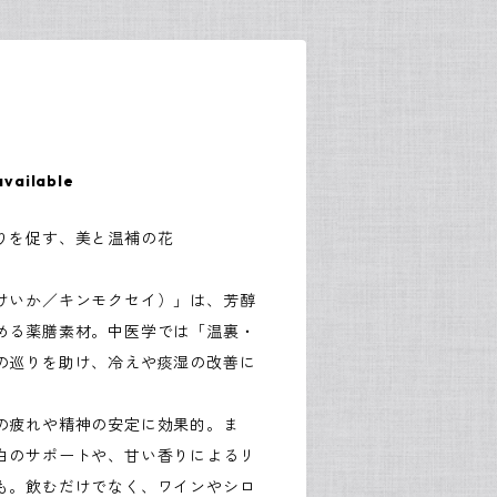
available
りを促す、美と温補の花
けいか／キンモクセイ）」は、芳醇
める薬膳素材。中医学では「温裏・
の巡りを助け、冷えや痰湿の改善に
の疲れや精神の安定に効果的。ま
白のサポートや、甘い香りによるリ
も。飲むだけでなく、ワインやシロ