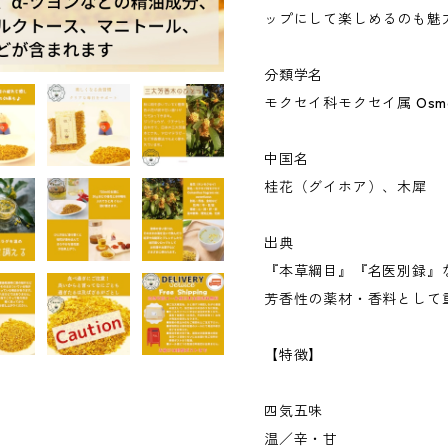
ップにして楽しめるのも魅
分類学名
モクセイ科モクセイ属 Osmanthus
中国名
桂花（グイホア）、木犀
出典
『本草綱目』『名医別録』
芳香性の薬材・香料として
【特徴】
四気五味
温／辛・甘