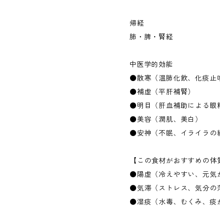
帰経
肺・脾・腎経
中医学的効能
●散寒（温肺化飲、化痰止
●補虚（平肝補腎）
●明目（肝血補助による眼
●美容（潤肌、美白）
●安神（不眠、イライラの
【この食材がおすすめの体
●陽虚（冷えやすい、元気
●気滞（ストレス、気分の
●湿痰（水毒、むくみ、痰