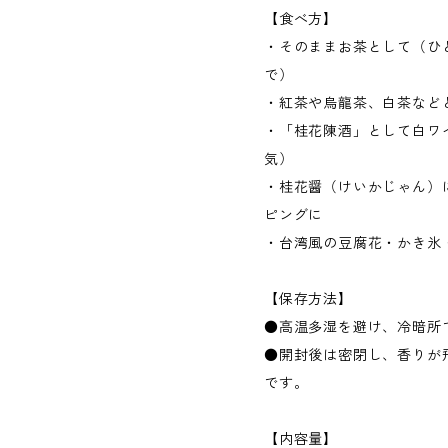
【食べ方】
・そのままお茶として（ひ
で）
・紅茶や烏龍茶、白茶など
・「桂花陳酒」として白ワ
気）
・桂花醤（けいかじゃん）
ピングに
・台湾風の豆腐花・かき氷
【保存方法】
●高温多湿を避け、冷暗所
●開封後は密閉し、香りが
です。
【内容量】