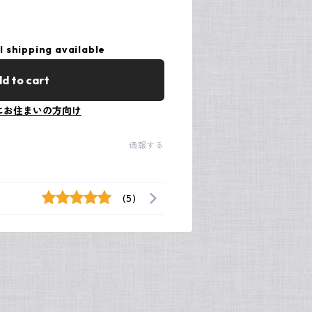
l shipping available
d to cart
にお住まいの方向け
通報する
(5)