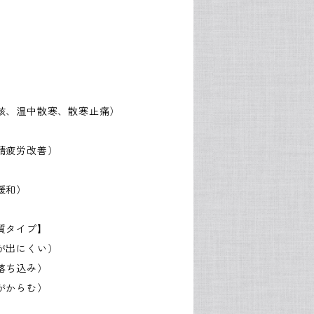
咳、温中散寒、散寒止痛）
精疲労改善）
緩和）
質タイプ】
が出にくい）
落ち込み）
がからむ）