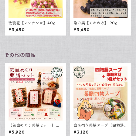
玫瑰花［まいかいか］40g
桑の実［くわのみ］ 90g
¥3,450
¥3,450
その他の商品
【気血めぐり薬膳セット】 気
血を補う薬膳スープ【四物湯
滞血瘀体質の肥満解消にオス
スープと食材3点セット】
¥5,920
¥3,120
スメの薬膳セット