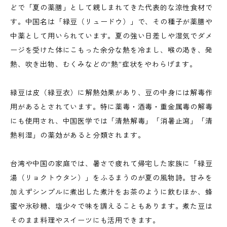
どで「夏の薬膳」として親しまれてきた代表的な涼性食材で
す。中国名は「緑豆（リュードウ）」で、その種子が薬膳や
中薬として用いられています。夏の強い日差しや湿気でダメ
ージを受けた体にこもった余分な熱を冷まし、喉の渇き、発
熱、吹き出物、むくみなどの“熱”症状をやわらげます。
緑豆は皮（緑豆衣）に解熱効果があり、豆の中身には解毒作
用があるとされています。特に薬毒・酒毒・重金属毒の解毒
にも使用され、中国医学では「清熱解毒」「消暑止瀉」「清
熱利湿」の薬効があると分類されます。
台湾や中国の家庭では、暑さで疲れて帰宅した家族に「緑豆
湯（リョクトウタン）」をふるまうのが夏の風物詩。甘みを
加えずシンプルに煮出した煮汁をお茶のように飲むほか、蜂
蜜や氷砂糖、塩少々で味を調えることもあります。煮た豆は
そのまま料理やスイーツにも活用できます。