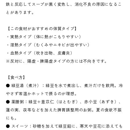
鉄と反応してスープが黒く変色し、消化不良の原因になるこ
とがあります。
【この食材がおすすめの体質タイプ】
・実熱タイプ（体に熱がこもりやすい）
・湿熱タイプ（むくみやニキビが出やすい）
・血熱タイプ（吹き出物、皮膚炎）
※反対に、陽虚・脾陽虚タイプの方には不向きです。
【食べ方】
● 緑豆湯（煮汁）：緑豆を水で煮出し、煮汁だけを飲用。冷
やさず常温かホットで摂るのが理想。
● 薬膳粥：緑豆＋薏苡仁（はとむぎ）、赤小豆（あずき）、
蓮の実、茯苓などを加えた脾胃調整用のお粥。夏の食欲不振
にも。
● スイーツ：砂糖を加えて緑豆餡に、寒天や豆花に添えても