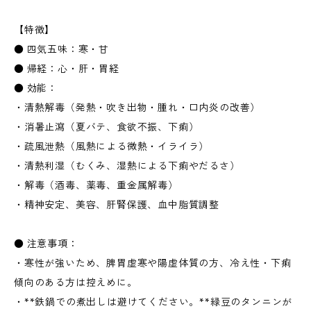
【特徴】
● 四気五味：寒・甘
● 帰経：心・肝・胃経
● 効能：
・清熱解毒（発熱・吹き出物・腫れ・口内炎の改善）
・消暑止瀉（夏バテ、食欲不振、下痢）
・疏風泄熱（風熱による微熱・イライラ）
・清熱利湿（むくみ、湿熱による下痢やだるさ）
・解毒（酒毒、薬毒、重金属解毒）
・精神安定、美容、肝腎保護、血中脂質調整
● 注意事項：
・寒性が強いため、脾胃虚寒や陽虚体質の方、冷え性・下痢
傾向のある方は控えめに。
・**鉄鍋での煮出しは避けてください。**緑豆のタンニンが