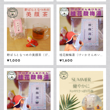
野ばらとなつめの美顔茶（び
桂花酸梅湯（けいかさんめい
がんちゃ）3包入
たん） 1袋入
¥1,000
¥1,600