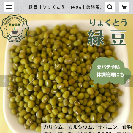
緑豆［りょくとう］140g | 薬膳茶＆
薬膳食材専門店 京都 楽楽堂