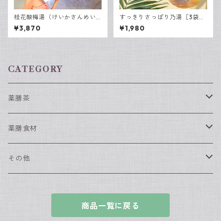
桂花酸梅湯（けいかさんめい
すっきりさっぱり乃湯［3袋入
たん） 3袋入
り］
¥3,870
¥1,980
CATEGORY
薬膳茶
春におすすめの薬膳茶
薬膳食材
夏におすすめの薬膳茶
薬膳食材（単品）
その他
なつめ
秋におすすめの薬膳茶
薬膳食材（セット）
漢方入浴剤
商品一覧に戻る
枸杞の実
冬におすすめの薬膳茶
薬膳スィーツセット
グッズ