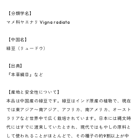
【分類学名】
マメ科ヤエナリ Vigna radiata
【中国名】
緑豆（リュードウ）
【出典】
『本草綱目』など
【産地と安全性について】
本品は中国産の緑豆です。緑豆はインド原産の植物で、現在
では東アジア〜南アジア、アフリカ、南アメリカ、オースト
ラリアなど世界中で広く栽培されています。日本には縄文時
代にはすでに渡来していたとされ、現代ではもやしの原料と
して使われることがほとんどで、その種子の約9割以上が中