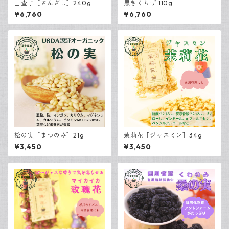
山査子［さんざし］240g
黒きくらげ 110g
¥6,760
¥6,760
松の実［まつのみ］21g
茉莉花［ジャスミン］34g
¥3,450
¥3,450