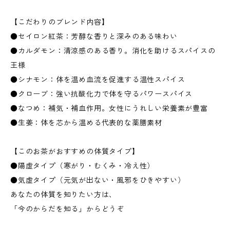
【こだわりのブレンド内容】
●セイロン紅茶：芳醇な香りと深みのある味わい
●カルダモン：清涼感のある香り。消化を助けるスパイスの
王様
●シナモン：体を温め血流を促進する温性スパイス
●クローブ：強い抗酸化力で体を守るパワースパイス
●なつめ：補気・補血作用。女性にうれしい栄養素が豊富
●生姜：体を芯から温める代表的な薬膳素材
【このお茶がおすすめの体質タイプ】
●陽虚タイプ（寒がり・むくみ・冷え性）
●気虚タイプ（元気が出ない・風邪をひきやすい）
あなたの体質を知りたい方は、
「今のからだを知る」からどうぞ