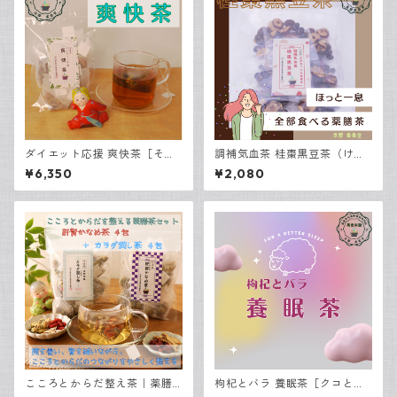
ダイエット応援 爽快茶［そう
調補気血茶 桂棗黒豆茶（けい
かいちゃ］ 30包入
そうくろまめちゃ）｜全部食
¥6,350
¥2,080
べる薬膳茶 7包入り
こころとからだ整え茶｜薬膳
枸杞とバラ 養眠茶［クコとバ
茶2種飲み比べセット 8包入り
ラ ようみんちゃ］30包入