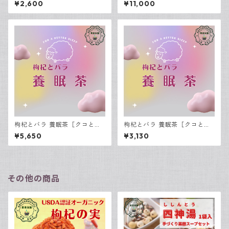
¥2,600
¥11,000
枸杞とバラ 養眠茶［クコとバ
枸杞とバラ 養眠茶［クコとバ
ラ ようみんちゃ］15包入
ラ ようみんちゃ］7包入
¥5,650
¥3,130
その他の商品