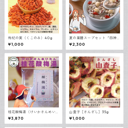
枸杞の実（くこのみ）40g
夏の薬膳スープセット「四神
湯（ししんとう）」1袋入り
¥1,000
¥2,300
桂花酸梅湯（けいかさんめい
山査子［さんざし］35g
たん） 3袋入
¥3,870
¥1,000