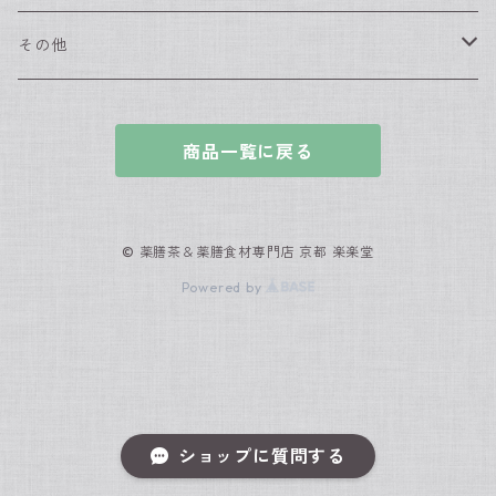
夏におすすめの薬膳茶
薬膳食材（単品）
その他
なつめ
秋におすすめの薬膳茶
薬膳食材（セット）
漢方入浴剤
商品一覧に戻る
枸杞の実
冬におすすめの薬膳茶
薬膳スィーツセット
グッズ
黒きくらげ
一年中飲んで欲しい養生茶
薬膳鍋・スープ
© 薬膳茶＆薬膳食材専門店 京都 楽楽堂
Powered by
白きくらげ
全部食べる薬膳茶
中医ダイエットセット
金針菜（きんしんさい）
美麗茶会 飲み比べセット
竜眼（りゅうがん）
ショップに質問する
蓮の実（はすのみ）