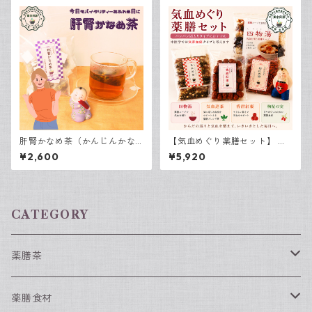
肝腎かなめ茶（かんじんかな
【気血めぐり薬膳セット】 気
めちゃ） 7包入
滞血瘀体質の肥満解消にオス
¥2,600
¥5,920
スメの薬膳セット
CATEGORY
薬膳茶
春におすすめの薬膳茶
薬膳食材