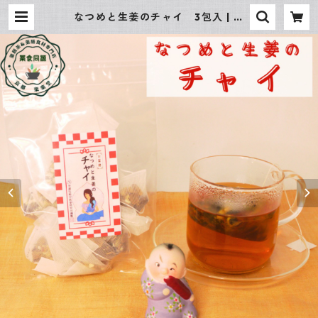
なつめと生姜のチャイ 3包入 | 薬
膳茶＆薬膳食材専門店 京都 楽楽堂