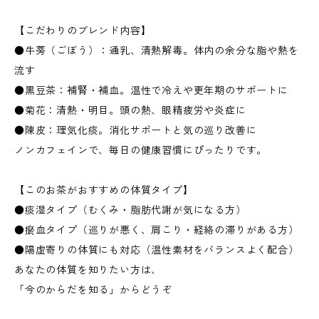
【こだわりのブレンド内容】
●牛蒡（ごぼう）：通乳、清熱解毒。体内の余分な脂や熱を
流す
●黒豆茶：補腎・補血。温性で冷えや更年期のサポートに
●菊花：清熱・明目。頭の熱、眼精疲労や炎症に
●陳皮：理気化痰。消化サポートと気の巡り改善に
ノンカフェインで、毎日の健康習慣にぴったりです。
【このお茶がおすすめの体質タイプ】
●痰湿タイプ（むくみ・脂肪代謝が気になる方）
●瘀血タイプ（巡りが悪く、肩こり・経絡の滞りがある方）
●陽虚寄りの体質にも対応（温性素材をバランスよく配合）
あなたの体質を知りたい方は、
「今のからだを知る」からどうぞ