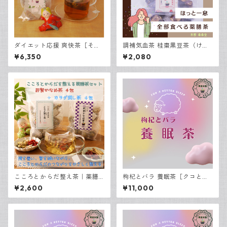
ダイエット応援 爽快茶［そう
調補気血茶 桂棗黒豆茶（けい
かいちゃ］ 30包入
そうくろまめちゃ）｜全部食
¥6,350
¥2,080
べる薬膳茶 7包入り
こころとからだ整え茶｜薬膳
枸杞とバラ 養眠茶［クコとバ
茶2種飲み比べセット 8包入り
ラ ようみんちゃ］30包入
¥2,600
¥11,000