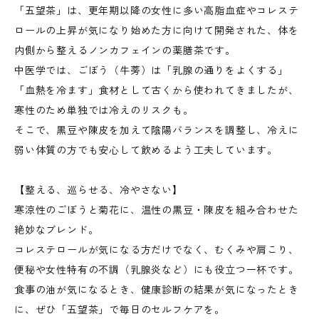
「五望茶」は、更年期以降の女性に多い高脂血症やコレステ
ロールの上昇が気になり始めた方に向けて開発された、体を
内側から整えるノンカフェインの薬膳茶です。
中医学では、ごぼう（牛蒡）は「乳腺の通りをよくする」
「血熱を冷ます」食材として古くから使われてきましたが、
寒性のため単独では冷えのリスクも。
そこで、黒豆や陳皮を加えて陰陽バランスを調整し、冷えに
弱い体質の方でも安心して飲めるよう工夫しています。
【整える、巡らせる、冷やさない】
寒涼性のごぼうと菊花に、温性の黒豆・陳皮を組み合わせた
絶妙なブレンド。
コレステロールが気になる方だけでなく、むくみや肩こり、
便秘や女性特有の不調（乳腺炎など）にも役立つ一杯です。
食事の油が気になるとき、健康診断の結果が気になったとき
に、ぜひ「五望茶」で毎日のセルフケアを。