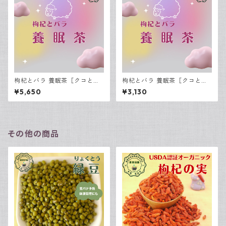
枸杞とバラ 養眠茶［クコとバ
枸杞とバラ 養眠茶［クコとバ
ラ ようみんちゃ］15包入
ラ ようみんちゃ］7包入
¥5,650
¥3,130
その他の商品