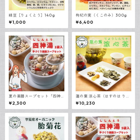
緑豆［りょくとう］140g
枸杞の実（くこのみ）300g
¥1,000
¥6,400
夏の薬膳スープセット「四神
蓮の葉 涼心茶（はすのは りょ
湯（ししんとう）」1袋入り
うしんちゃ） 30包入
¥2,300
¥10,230