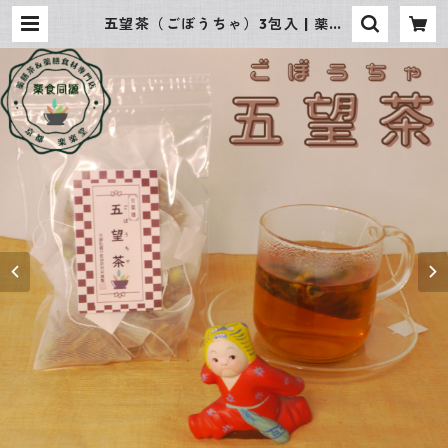
五望茶（ごぼうちゃ）3包入 | 薬膳
茶＆薬膳食材専門店 京都 楽楽堂