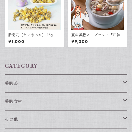
胎菊花［たいきっか］ 15g
夏の薬膳スープセット「四神
湯（ししんとう）」5袋入り
¥1,000
¥9,000
CATEGORY
薬膳茶
春におすすめの薬膳茶
薬膳食材
夏におすすめの薬膳茶
薬膳食材（単品）
その他