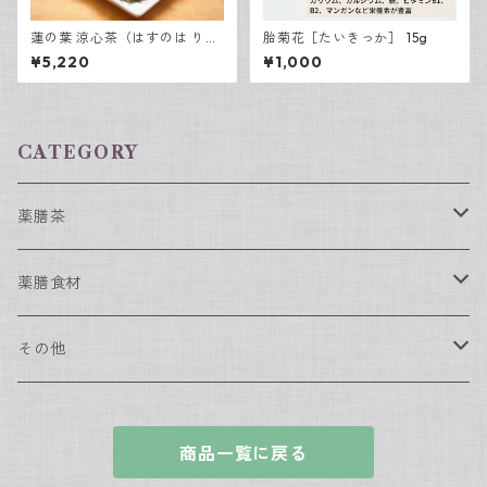
蓮の葉 涼心茶（はすのは りょ
胎菊花［たいきっか］ 15g
うしんちゃ） 15包入
¥5,220
¥1,000
CATEGORY
薬膳茶
春におすすめの薬膳茶
薬膳食材
夏におすすめの薬膳茶
薬膳食材（単品）
その他
なつめ
秋におすすめの薬膳茶
薬膳食材（セット）
漢方入浴剤
商品一覧に戻る
枸杞の実
冬におすすめの薬膳茶
薬膳スィーツセット
グッズ