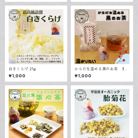
白きくらげ 21g
からだを温める黒のお茶 3包
入
¥1,000
¥1,000