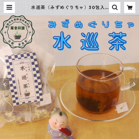
水巡茶（みずめぐりちゃ）30包入 |
薬膳茶＆薬膳食材専門店 京都 楽楽
堂