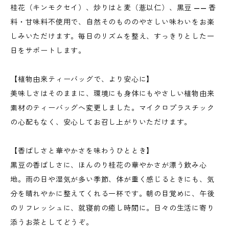
桂花（キンモクセイ）、炒りはと麦（薏以仁）、黒豆 —— 香
料・甘味料不使用で、自然そのもののやさしい味わいをお楽
しみいただけます。毎日のリズムを整え、すっきりとした一
日をサポートします。
【植物由来ティーバッグで、より安心に】
美味しさはそのままに、環境にも身体にもやさしい植物由来
素材のティーバッグへ変更しました。マイクロプラスチック
の心配もなく、安心してお召し上がりいただけます。
【香ばしさと華やかさを味わうひととき】
黒豆の香ばしさに、ほんのり桂花の華やかさが漂う飲み心
地。雨の日や湿気が多い季節、体が重く感じるときにも、気
分を晴れやかに整えてくれる一杯です。朝の目覚めに、午後
のリフレッシュに、就寝前の癒し時間に。日々の生活に寄り
添うお茶としてどうぞ。