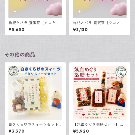
枸杞とバラ 養眠茶［クコとバ
枸杞とバラ 養眠茶［クコとバ
ラ ようみんちゃ］15包入
ラ ようみんちゃ］7包入
¥5,650
¥3,130
その他の商品
白きくらげのスィーツセット 3
【気血めぐり薬膳セット】 気
袋セット
滞血瘀体質の肥満解消にオス
¥3,370
¥5,920
スメの薬膳セット