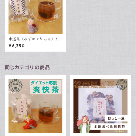
水巡茶（みずめぐりちゃ）30
包入
¥6,350
同じカテゴリの商品