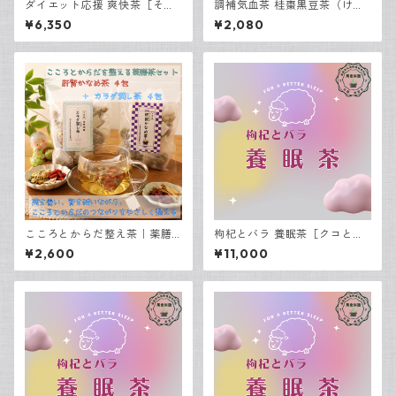
ダイエット応援 爽快茶［そう
調補気血茶 桂棗黒豆茶（けい
かいちゃ］ 30包入
そうくろまめちゃ）｜全部食
¥6,350
¥2,080
べる薬膳茶 7包入り
こころとからだ整え茶｜薬膳
枸杞とバラ 養眠茶［クコとバ
茶2種飲み比べセット 8包入り
ラ ようみんちゃ］30包入
¥2,600
¥11,000