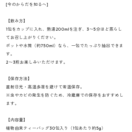
[今のからだを知るへ]
【飲み方】
1包をカップに入れ、熱湯200mlを注ぎ、3〜5分ほど蒸らし
てお召し上がりください。
ポットや水筒（約750ml）なら、一包でたっぷり抽出できま
す。
2〜3煎お楽しみいただけます。
【保存方法】
直射日光・高温多湿を避けて常温保存。
※虫やカビの発生を防ぐため、冷蔵庫での保存をおすすめし
ます。
【内容量】
植物由来ティーバッグ30包入り（1包あたり約5g）