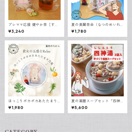
プレママ応援 健やか茶［すこ
夏の美麗茶会（なつのめいれ
やかちゃ］15包入
いちゃかい）｜夏におすすめ
¥3,240
¥1,780
の薬膳茶4種飲み比べセット 8
包入り
ほっこりポカポカあたたまり
夏の薬膳スープセット「四神
乃湯［3袋入り］
湯（ししんとう）」3袋入り
¥1,980
¥5,600