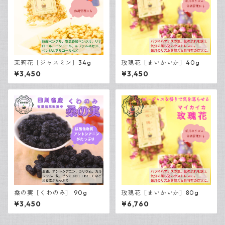
茉莉花［ジャスミン］34g
玫瑰花［まいかいか］40g
¥3,450
¥3,450
桑の実［くわのみ］ 90g
玫瑰花［まいかいか］80g
¥3,450
¥6,760