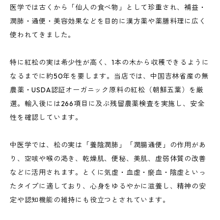
医学では古くから「仙人の食べ物」として珍重され、補益・
潤肺・通便・美容効果などを目的に漢方薬や薬膳料理に広く
使われてきました。
特に紅松の実は希少性が高く、1本の木から収穫できるように
なるまでに約50年を要します。当店では、中国吉林省産の無
農薬・USDA認証オーガニック原料の紅松（朝鮮五葉）を厳
選。輸入後には266項目に及ぶ残留農薬検査を実施し、安全
性を確認しています。
中医学では、松の実は「養陰潤肺」「潤腸通便」の作用があ
り、空咳や喉の渇き、乾燥肌、便秘、美肌、虚弱体質の改善
などに活用されます。とくに気虚・血虚・瘀血・陰虚といっ
たタイプに適しており、心身をゆるやかに滋養し、精神の安
定や認知機能の維持にも役立つとされています。