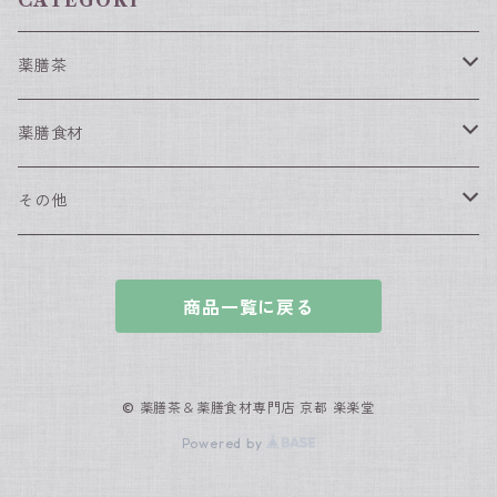
CATEGORY
薬膳茶
春におすすめの薬膳茶
薬膳食材
夏におすすめの薬膳茶
薬膳食材（単品）
その他
なつめ
秋におすすめの薬膳茶
薬膳食材（セット）
漢方入浴剤
商品一覧に戻る
枸杞の実
冬におすすめの薬膳茶
薬膳スィーツセット
グッズ
黒きくらげ
一年中飲んで欲しい養生茶
薬膳鍋・スープ
© 薬膳茶＆薬膳食材専門店 京都 楽楽堂
Powered by
白きくらげ
全部食べる薬膳茶
中医ダイエットセット