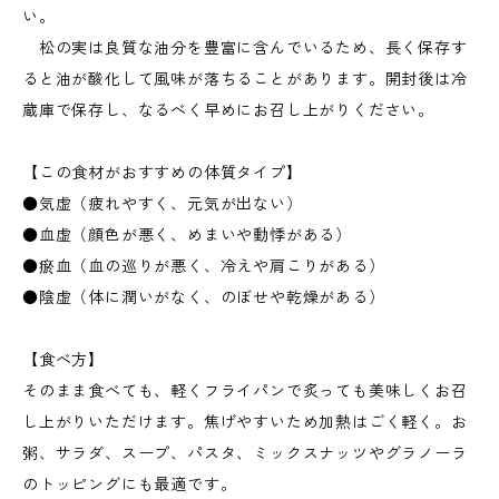
い。
松の実は良質な油分を豊富に含んでいるため、長く保存す
ると油が酸化して風味が落ちることがあります。開封後は冷
蔵庫で保存し、なるべく早めにお召し上がりください。
【この食材がおすすめの体質タイプ】
●気虚（疲れやすく、元気が出ない）
●血虚（顔色が悪く、めまいや動悸がある）
●瘀血（血の巡りが悪く、冷えや肩こりがある）
●陰虚（体に潤いがなく、のぼせや乾燥がある）
【食べ方】
そのまま食べても、軽くフライパンで炙っても美味しくお召
し上がりいただけます。焦げやすいため加熱はごく軽く。お
粥、サラダ、スープ、パスタ、ミックスナッツやグラノーラ
のトッピングにも最適です。