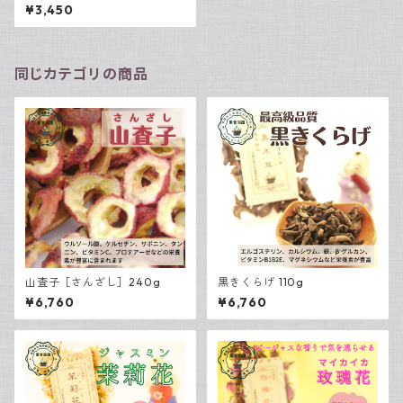
¥3,450
同じカテゴリの商品
山査子［さんざし］240g
黒きくらげ 110g
¥6,760
¥6,760