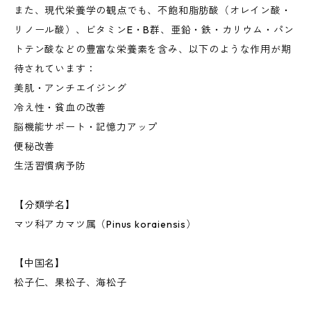
また、現代栄養学の観点でも、不飽和脂肪酸（オレイン酸・
リノール酸）、ビタミンE・B群、亜鉛・鉄・カリウム・パン
トテン酸などの豊富な栄養素を含み、以下のような作用が期
待されています：
美肌・アンチエイジング
冷え性・貧血の改善
脳機能サポート・記憶力アップ
便秘改善
生活習慣病予防
【分類学名】
マツ科アカマツ属（Pinus koraiensis）
【中国名】
松子仁、果松子、海松子