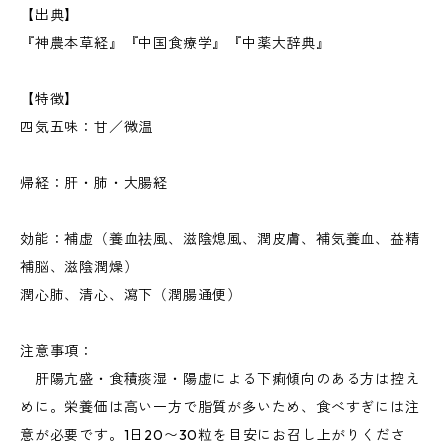
【出典】
『神農本草経』『中国食療学』『中薬大辞典』
【特徴】
四気五味：甘／微温
帰経：肝・肺・大腸経
効能：補虚（養血祛風、滋陰熄風、潤皮膚、補気養血、益精
補脳、滋陰潤燥）
潤心肺、清心、瀉下（潤腸通便）
注意事項：
肝陽亢盛・食積痰湿・陽虚による下痢傾向のある方は控え
めに。栄養価は高い一方で脂質が多いため、食べすぎには注
意が必要です。1日20〜30粒を目安にお召し上がりくださ