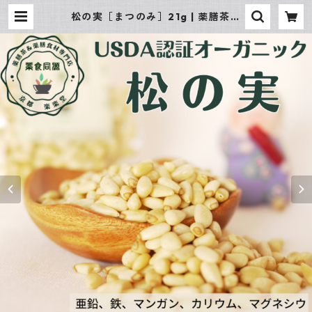
松の実［まつのみ］21g | 薬膳茶＆
薬膳食材専門店 京都 楽楽堂