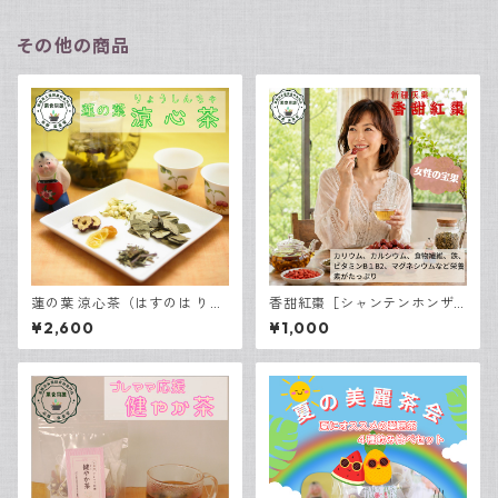
その他の商品
蓮の葉 涼心茶（はすのは りょ
香甜紅棗［シャンテンホンザ
うしんちゃ） 7包入
オ］75g
¥2,600
¥1,000