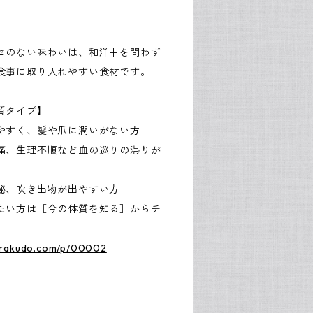
セのない味わいは、和洋中を問わず
食事に取り入れやすい食材です。
質タイプ】
やすく、髪や爪に潤いがない方
痛、生理不順など血の巡りの滞りが
秘、吹き出物が出やすい方
たい方は［今の体質を知る］からチ
urakudo.com/p/00002