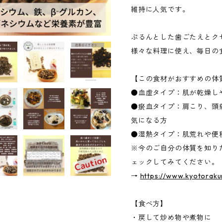
維持に人気です。
ぷるんとした歯ごたえとク
様々な料理に使え、毎日の
【この食材がおすすめの体
●血虚タイプ：肌が乾燥し
●瘀血タイプ：肩こり、頭
気になる方
●湿熱タイプ：肌荒れや便
※今のご自分の体質を知り
ェックしてみてください。
→
https://www.kyotorak
【食べ方】
・戻して炒め物や煮物に