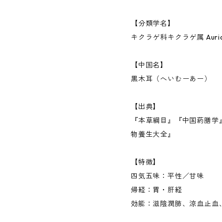
【分類学名】
キクラゲ科キクラゲ属 Auricular
【中国名】
黒木耳（へいむーあー）
【出典】
『本草綱目』『中国葯膳学
物養生大全』
【特徴】
四気五味：平性／甘味
帰経：胃・肝経
効能：滋陰潤肺、涼血止血