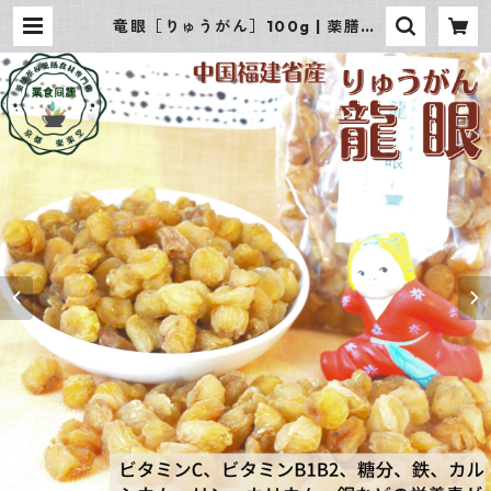
竜眼［りゅうがん］100g | 薬膳茶
＆薬膳食材専門店 京都 楽楽堂