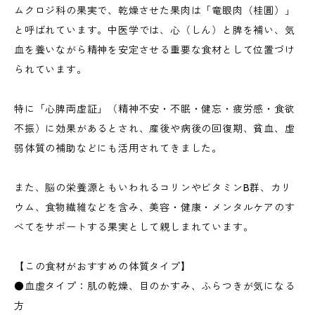
ムクロジ科の果実で、乾燥させた果肉は「竜眼肉（桂圓）」
と呼ばれています。中医学では、心（しん）と脾を補い、気
血を養いながら精神を安定させる重要な食材として位置づけ
られています。
特に「心脾両虚証」（精神不安・不眠・健忘・疲労感・食欲
不振）に効果があるとされ、産後や病後の回復期、貧血、虚
弱体質の補助などにも活用されてきました。
また、脳の栄養源ともいわれるコリンやビタミンB群、カリ
ウム、食物繊維などを含み、美容・健康・メンタルケアのす
べてをサポートする果実として親しまれています。
【この食材がおすすめの体質タイプ】
●血虚タイプ：肌の乾燥、目のかすみ、ふらつきが気になる
方