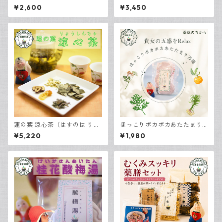
めちゃ） 7包入
¥2,600
¥3,450
蓮の葉 涼心茶（はすのは りょ
ほっこりポカポカあたたまり
うしんちゃ） 15包入
乃湯［3袋入り］
¥5,220
¥1,980