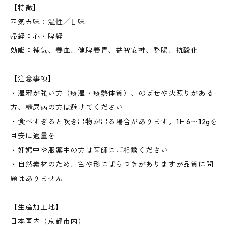
【特徴】
四気五味：温性／甘味
帰経：心・脾経
効能：補気、養血、健脾養胃、益智安神、整腸、抗酸化
【注意事項】
・湿邪が強い方（痰湿・痰熱体質）、のぼせや火照りがある
方、糖尿病の方は避けてください
・食べすぎると吹き出物が出る場合があります。1日6〜12gを
目安に適量を
・妊娠中や服薬中の方は医師にご相談ください
・自然素材のため、色や形にばらつきがありますが品質に問
題はありません
【生産加工地】
日本国内（京都市内）