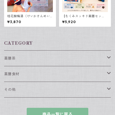
桂花酸梅湯（けいかさんめい
【むくみスッキリ薬膳セッ
たん） 3袋入
ト】 脾虚水滞体質の肥満解消
¥3,870
¥5,920
にオススメの薬膳セット
CATEGORY
薬膳茶
春におすすめの薬膳茶
薬膳食材
夏におすすめの薬膳茶
薬膳食材（単品）
その他
なつめ
秋におすすめの薬膳茶
薬膳食材（セット）
漢方入浴剤
商品一覧に戻る