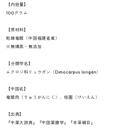
【内容量】
100グラム
【原材料】
乾燥竜眼（中国福建省産）
※無燻蒸・無添加
【分類学名】
ムクロジ科リュウガン（Dimocarpus longan）
【中国名】
竜眼肉（りゅうがんにく）、桂圓（けいえん）
【出典】
『中薬大辞典』『中国薬膳学』『本草綱目』