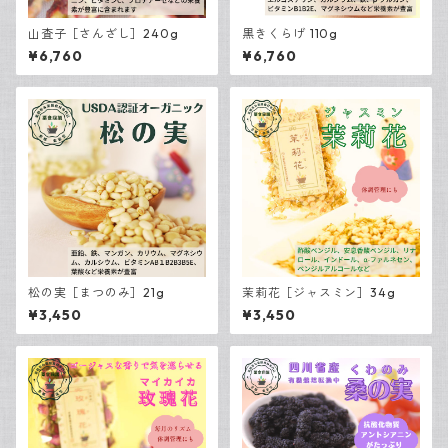
山査子［さんざし］240g
黒きくらげ 110g
¥6,760
¥6,760
松の実［まつのみ］21g
茉莉花［ジャスミン］34g
¥3,450
¥3,450