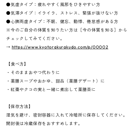
●気虚タイプ：疲れやすく風邪をひきやすい方
●気滞タイプ：イライラ、ストレス、緊張が抜けない方
●心脾両虚タイプ：不眠、健忘、動悸、倦怠感がある方
※今のご自分の体質を知りたい方は［今の体質を知る］から
チェックしてみてください。
→
https://www.kyotorakurakudo.com/p/00002
【食べ方】
・そのままおやつ代わりに
・薬膳スープやおかゆ、甜品（薬膳デザート）に
・紅棗やクコの実と一緒に煮出して薬膳茶に
【保存方法】
湿気を避け、密封容器に入れて冷暗所に保存してください。
開封後は冷蔵保存をおすすめします。