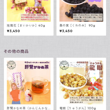
玫瑰花［まいかいか］40g
桑の実［くわのみ］ 90g
¥3,450
¥3,450
その他の商品
肝腎かなめ茶（かんじんかな
竜眼［りゅうがん］100g