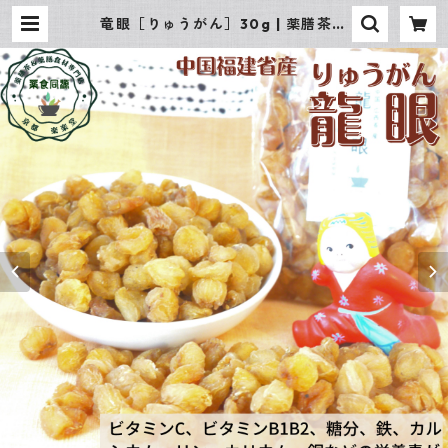
竜眼［りゅうがん］30g | 薬膳茶＆
薬膳食材専門店 京都 楽楽堂