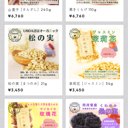
山査子［さんざし］240g
黒きくらげ 110g
¥6,760
¥6,760
松の実［まつのみ］21g
茉莉花［ジャスミン］34g
¥3,450
¥3,450