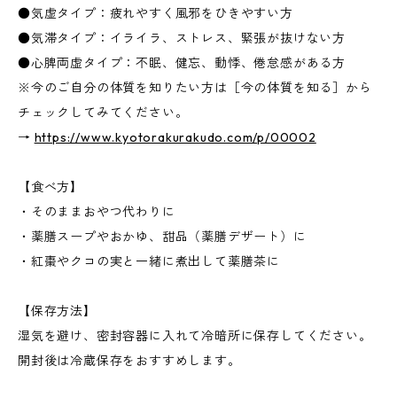
●気虚タイプ：疲れやすく風邪をひきやすい方
●気滞タイプ：イライラ、ストレス、緊張が抜けない方
●心脾両虚タイプ：不眠、健忘、動悸、倦怠感がある方
※今のご自分の体質を知りたい方は［今の体質を知る］から
チェックしてみてください。
→
https://www.kyotorakurakudo.com/p/00002
【食べ方】
・そのままおやつ代わりに
・薬膳スープやおかゆ、甜品（薬膳デザート）に
・紅棗やクコの実と一緒に煮出して薬膳茶に
【保存方法】
湿気を避け、密封容器に入れて冷暗所に保存してください。
開封後は冷蔵保存をおすすめします。