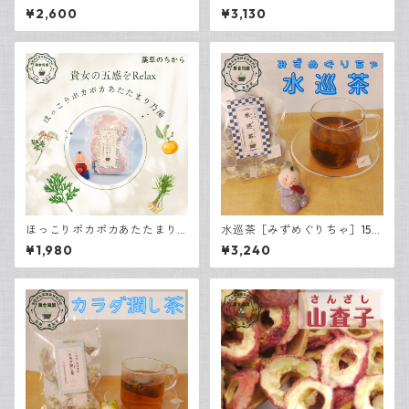
めちゃ） 7包入
みんちゃ］7包入
¥2,600
¥3,130
ほっこりポカポカあたたまり
水巡茶［みずめぐりちゃ］15包
乃湯［3袋入り］
入
¥1,980
¥3,240