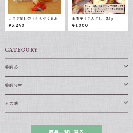
カラダ潤し茶［からだうるお
山査子［さんざし］35g
しちゃ］15包入
¥3,240
¥1,000
CATEGORY
薬膳茶
春におすすめの薬膳茶
薬膳食材
夏におすすめの薬膳茶
薬膳食材（単品）
その他
なつめ
秋におすすめの薬膳茶
薬膳食材（セット）
漢方入浴剤
商品一覧に戻る