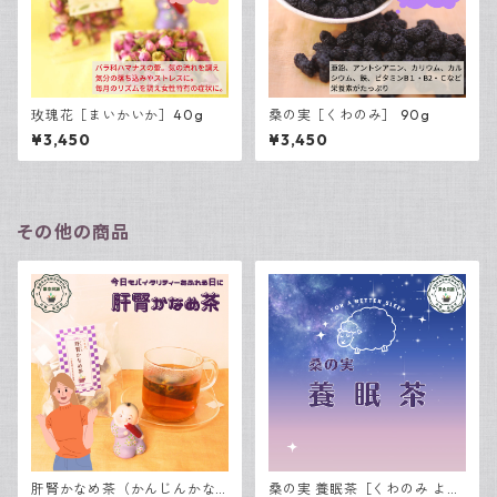
玫瑰花［まいかいか］40g
桑の実［くわのみ］ 90g
¥3,450
¥3,450
その他の商品
肝腎かなめ茶（かんじんかな
桑の実 養眠茶［くわのみ よう