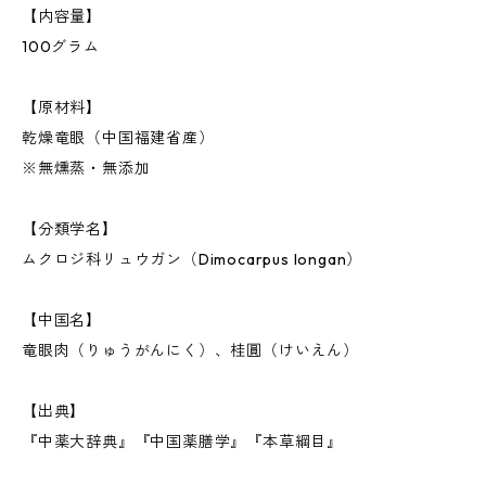
【内容量】
100グラム
【原材料】
乾燥竜眼（中国福建省産）
※無燻蒸・無添加
【分類学名】
ムクロジ科リュウガン（Dimocarpus longan）
【中国名】
竜眼肉（りゅうがんにく）、桂圓（けいえん）
【出典】
『中薬大辞典』『中国薬膳学』『本草綱目』