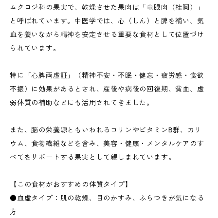
ムクロジ科の果実で、乾燥させた果肉は「竜眼肉（桂圓）」
と呼ばれています。中医学では、心（しん）と脾を補い、気
血を養いながら精神を安定させる重要な食材として位置づけ
られています。
特に「心脾両虚証」（精神不安・不眠・健忘・疲労感・食欲
不振）に効果があるとされ、産後や病後の回復期、貧血、虚
弱体質の補助などにも活用されてきました。
また、脳の栄養源ともいわれるコリンやビタミンB群、カリ
ウム、食物繊維などを含み、美容・健康・メンタルケアのす
べてをサポートする果実として親しまれています。
【この食材がおすすめの体質タイプ】
●血虚タイプ：肌の乾燥、目のかすみ、ふらつきが気になる
方