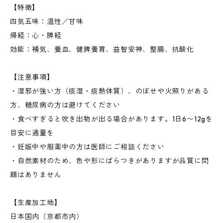
【特徴】
四気五味：温性／甘味
帰経：心・脾経
効能：補気、養血、健脾養胃、益智安神、整腸、抗酸化
【注意事項】
・湿邪が強い方（痰湿・痰熱体質）、のぼせや火照りがある
方、糖尿病の方は避けてください
・食べすぎると吹き出物が出る場合があります。1日6〜12gを
目安に適量を
・妊娠中や服薬中の方は医師にご相談ください
・自然素材のため、色や形にばらつきがありますが品質に問
題はありません
【生産加工地】
日本国内（京都市内）